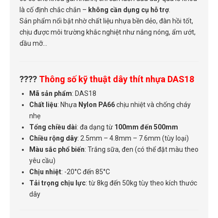
là cố định chắc chắn –
không cần dụng cụ hỗ trợ
.
Sản phẩm nổi bật nhờ chất liệu nhựa bền dẻo, đàn hồi tốt,
chịu được môi trường khắc nghiệt như nắng nóng, ẩm ướt,
dầu mỡ...
????
Thông số kỹ thuật dây thít nhựa DAS18
Mã sản phẩm
: DAS18
Chất liệu
: Nhựa
Nylon PA66
chịu nhiệt và chống cháy
nhẹ
Tổng chiều dài
: đa dạng từ
100mm đến 500mm
Chiều rộng dây
: 2.5mm – 4.8mm – 7.6mm (tùy loại)
Màu sắc phổ biến
: Trắng sữa, đen (có thể đặt màu theo
yêu cầu)
Chịu nhiệt
: -20°C đến 85°C
Tải trọng chịu lực
: từ 8kg đến 50kg tùy theo kích thước
dây