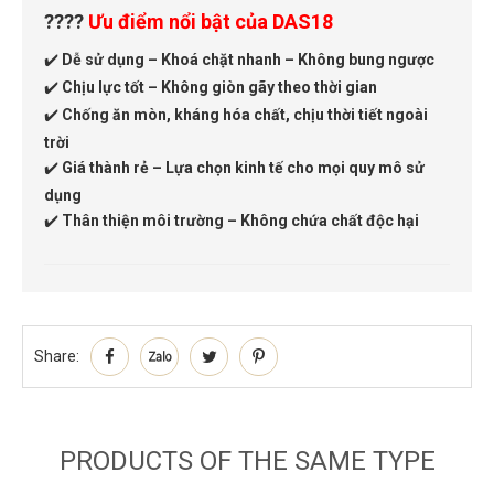
????
Ưu điểm nổi bật của DAS18
️
Dễ sử dụng – Khoá chặt nhanh – Không bung ngược
✔
️
Chịu lực tốt – Không giòn gãy theo thời gian
✔
️
Chống ăn mòn, kháng hóa chất, chịu thời tiết ngoài
✔
trời
️
Giá thành rẻ – Lựa chọn kinh tế cho mọi quy mô sử
✔
dụng
️
Thân thiện môi trường – Không chứa chất độc hại
✔
Share:
PRODUCTS OF THE SAME TYPE