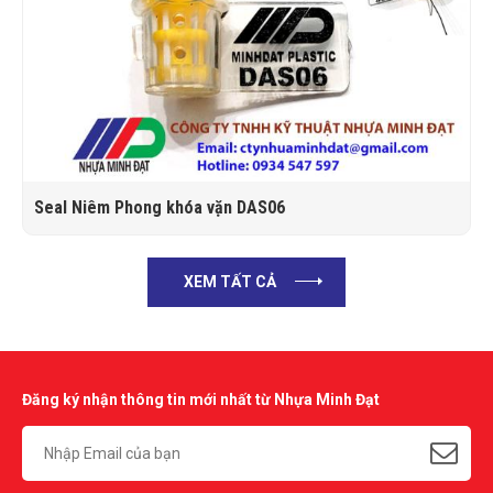
ious
Seal Niêm Phong khóa vặn DAS06
XEM TẤT CẢ
Đăng ký nhận thông tin mới nhất từ Nhựa Minh Đạt