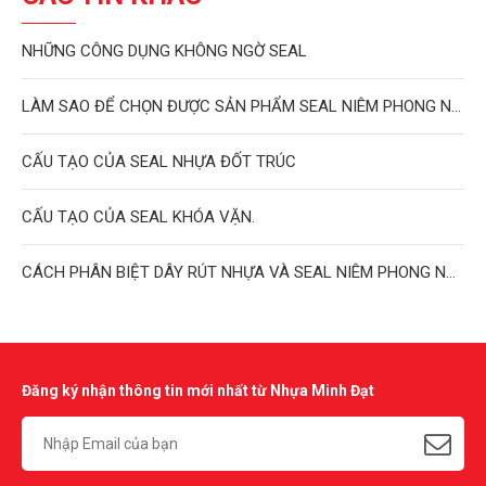
NHỮNG CÔNG DỤNG KHÔNG NGỜ SEAL
LÀM SAO ĐỂ CHỌN ĐƯỢC SẢN PHẨM SEAL NIÊM PHONG NHƯ Ý?
CẤU TẠO CỦA SEAL NHỰA ĐỐT TRÚC
CẤU TẠO CỦA SEAL KHÓA VẶN.
CÁCH PHÂN BIỆT DÂY RÚT NHỰA VÀ SEAL NIÊM PHONG NHỰA
Đăng ký nhận thông tin mới nhất từ Nhựa Minh Đạt