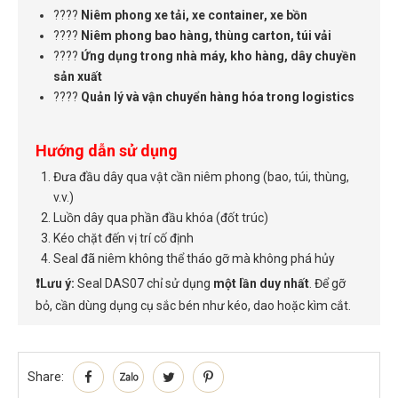
????
Niêm phong xe tải, xe container, xe bồn
????
Niêm phong bao hàng, thùng carton, túi vải
????
Ứng dụng trong nhà máy, kho hàng, dây chuyền
sản xuất
????
Quản lý và vận chuyển hàng hóa trong logistics
Hướng dẫn sử dụng
Đưa đầu dây qua vật cần niêm phong (bao, túi, thùng,
v.v.)
Luồn dây qua phần đầu khóa (đốt trúc)
Kéo chặt đến vị trí cố định
Seal đã niêm không thể tháo gỡ mà không phá hủy
❗Lưu ý:
Seal DAS07 chỉ sử dụng
một lần duy nhất
. Để gỡ
bỏ, cần dùng dụng cụ sắc bén như kéo, dao hoặc kìm cắt.
Share: