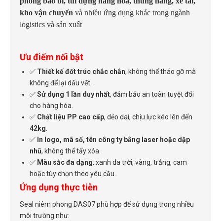
phong bao bì, túi đựng hàng hóa, thùng hàng, xe tải,
kho vận chuyển
và nhiều ứng dụng khác trong ngành
logistics và sản xuất
Ưu điểm nổi bật
✅
Thiết kế đốt trúc chắc chắn
, không thể tháo gỡ mà
không để lại dấu vết.
✅
Sử dụng 1 lần duy nhất
, đảm bảo an toàn tuyệt đối
cho hàng hóa.
✅
Chất liệu PP cao cấp
, dẻo dai, chịu lực kéo lên đến
42kg
.
✅
In logo, mã số, tên công ty bằng laser hoặc dập
nhũ
, không thể tẩy xóa.
✅
Màu sắc đa dạng
: xanh da trời, vàng, trắng, cam
hoặc tùy chọn theo yêu cầu.
Ứng dụng thực tiễn
Seal niêm phong DAS07 phù hợp để sử dụng trong nhiều
môi trường như: