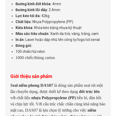
Đường kính đốt khóa:
4mm
Đường kính lõi dây:
2.4mm
Lực kéo tối đa:
42kg
Chất liệu:
Nhựa Polypropylene (PP)
Kiểu khóa:
Khóa kéo bằng nhựa kỹ thuật
Màu sắc tiêu chuẩn:
Xanh da trời, vàng, trắng, cam
In ấn:
Laser hoặc dập nhũ tên công ty/logo/số serial
Đóng gói:
100 chiếc/túi nilon
1000 chiếc/thùng carton
Giới thiệu sản phẩm
Seal niêm phong DAS07
là dòng sản phẩm seal rút một
lần chuyên dụng, được thiết kế theo dạng
đốt trúc lớn
với chất liệu
nhựa Polypropylene (PP)
bền bỉ, đàn hồi
và chịu lực tốt. Với cấu trúc chắc chắn cùng khả năng bảo
mật cao, DAS07 là lựa chọn lý tưởng cho việc
niêm