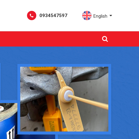
0934547597
English